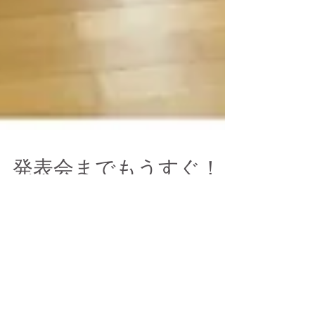
発表会までもうすぐ！
三連休いかがお過ごしでしたか？ 教室では
発表会に向け 年中さんから 小学生 中学生 高
校生 卒業した大学生 また大人の生徒さんが
集まり 発表会の練習をしました。 あ、ちょ
っと暗い写真、、 特別支援学級に在籍して
いる 中1男子くん。 衣装もバッチリ決まって
ます^ ^...