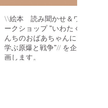
\\絵本 読み聞かせ＆ワ
ークショップ ”いわたく
んちのおばあちゃんに
学ぶ原爆と戦争”// を企
画します。
平和について 親子で考える夏 今年で戦後77
年目。 戦争のことを 直接知っている人は ど
んどん少なくなり、 戦争についてしらない
親世代は 子供たちと 「平和」や「戦争」 に
ついて話す機会はなかなかありません。 よ
く知らないから伝えるのは難しい。...