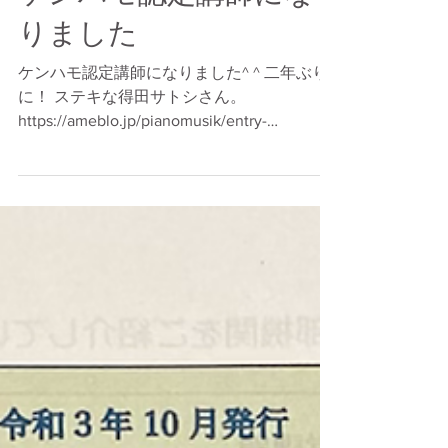
ケンハモ認定講師にな
りました
ケンハモ認定講師になりました^ ^ 二年ぶり
に！ ステキな得田サトシさん。
https://ameblo.jp/pianomusik/entry-
12714303775.html #ケンハモの日 #ケンハモ