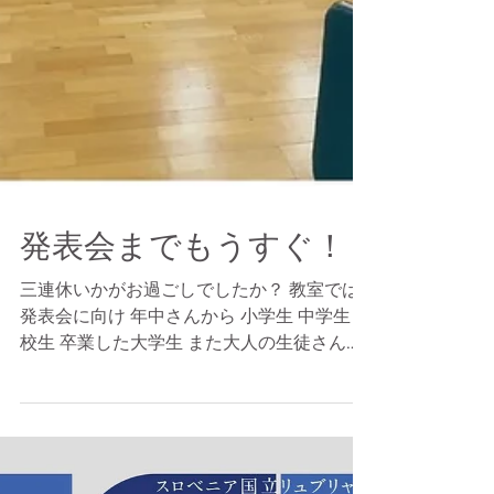
発表会までもうすぐ！
三連休いかがお過ごしでしたか？ 教室では
発表会に向け 年中さんから 小学生 中学生 高
校生 卒業した大学生 また大人の生徒さんが
集まり 発表会の練習をしました。 あ、ちょ
っと暗い写真、、 特別支援学級に在籍して
いる 中1男子くん。 衣装もバッチリ決まって
ます^ ^...