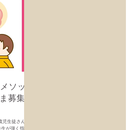
タメソッ
さま募集
3歳児生徒さん募
iano/ 先生が弾く指を