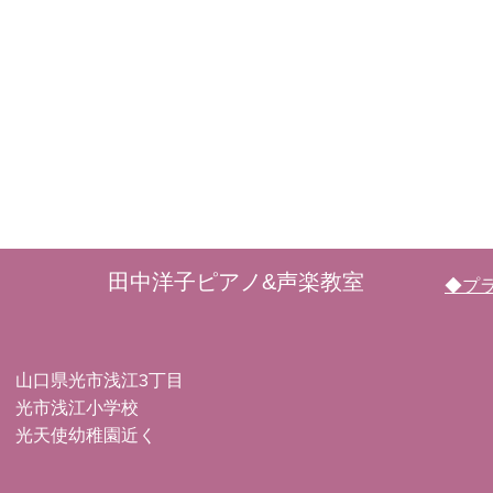
​田中洋子ピアノ&声楽教室
​◆プ
​山口県光市浅江3丁目
光市浅江小学校
光天使幼稚園近く