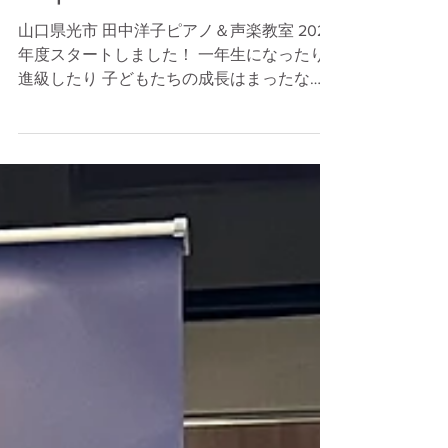
2024年度レッスンスタ
ート
山口県光市 田中洋子ピアノ＆声楽教室 2024
年度スタートしました！ 一年生になったり
進級したり 子どもたちの成長はまったな
し！ 音楽教育もまったなし！ その子の今！
を大切に。 ブラボーなMirai☆☆☆を叶えま
す！ 進級祝いプレゼント🎁 使ってねー。 #
光市ピアノ教室...